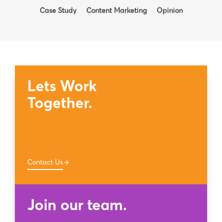
Case Study
Content Marketing
Opinion
Lets Work
Together.
Contact Us
arrow_forward
Join our team.