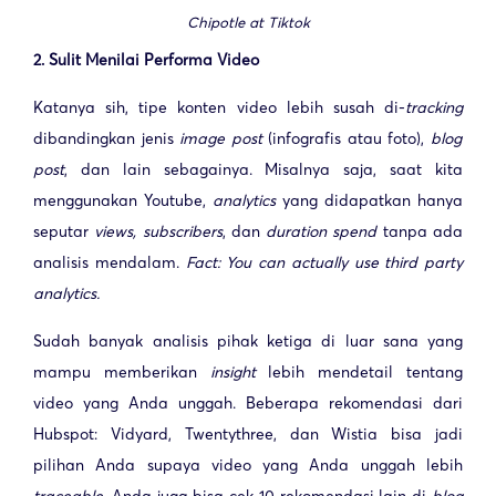
Chipotle at Tiktok
2.
Sulit Menilai Performa Video
Katanya sih, tipe konten video lebih susah di-
tracking
dibandingkan jenis
image post
(infografis atau foto),
blog
post
, dan lain sebagainya. Misalnya saja, saat kita
menggunakan Youtube,
analytics
yang didapatkan hanya
seputar
views, subscribers
, dan
duration spend
tanpa ada
analisis mendalam.
Fact: You can actually use third party
analytics.
Sudah banyak analisis pihak ketiga di luar sana yang
mampu memberikan
insight
lebih mendetail tentang
video yang Anda unggah. Beberapa rekomendasi dari
Hubspot: Vidyard, Twentythree, dan Wistia bisa jadi
pilihan Anda supaya video yang Anda unggah lebih
traceable
. Anda juga bisa cek 10 rekomendasi lain di
blog