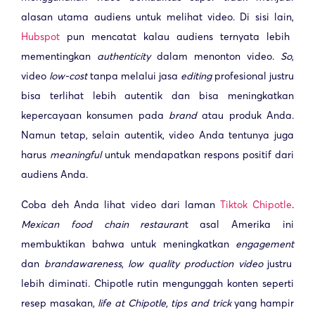
alasan utama audiens untuk melihat video. Di sisi lain,
Hubspot
pun mencatat kalau audiens ternyata lebih
mementingkan
authenticity
dalam menonton video.
So
,
video
low-cost
tanpa melalui jasa
editing
profesional justru
bisa terlihat lebih autentik dan bisa meningkatkan
kepercayaan konsumen pada
brand
atau produk Anda.
Namun tetap, selain autentik, video Anda tentunya juga
harus
meaningful
untuk mendapatkan respons positif dari
audiens Anda.
Coba deh Anda lihat video dari laman
Tiktok Chipotle
.
Mexican food chain restauran
t asal Amerika ini
membuktikan bahwa untuk meningkatkan
engagement
dan
brand
awareness
,
low quality production video
justru
lebih diminati. Chipotle rutin mengunggah konten seperti
resep masakan,
life at Chipotle
,
tips and trick
yang hampir