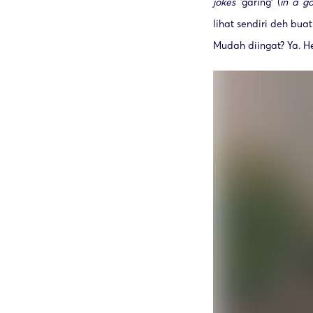
jokes
‘garing’ (
in a g
lihat sendiri deh bu
Mudah diingat? Ya. He