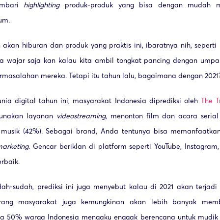
mbari
highlighting
produk-produk yang bisa dengan mudah m
mum.
kan hiburan dan produk yang praktis ini, ibaratnya nih, seperti 
Ya wajar saja kan kalau kita ambil tongkat pancing dengan umpa
ermasalahan mereka. Tetapi itu tahun lalu, bagaimana dengan 2021
dunia digital tahun ini, masyarakat Indonesia diprediksi oleh
The T
gunakan layanan
video
streaming
, menonton film dan acara serial
musik (42%). Sebagai brand, Anda tentunya bisa memanfaatkan
arketing
. Gencar beriklan di platform seperti YouTube, Instagram
erbaik.
ah-sudah, prediksi ini juga menyebut kalau di 2021 akan terjadi
rang masyarakat juga kemungkinan akan lebih banyak mem
a 50% warga Indonesia mengaku enggak berencana untuk mudik l