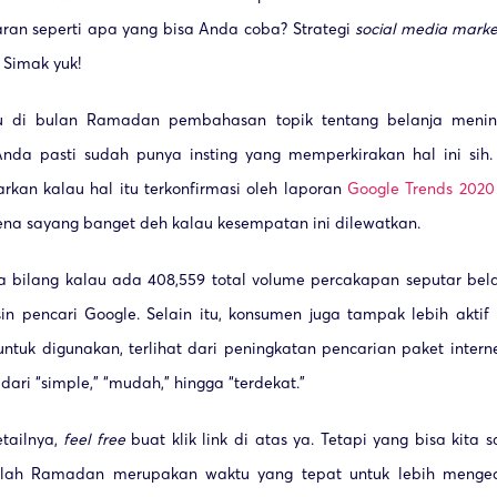
aran seperti apa yang bisa Anda coba? Strategi
social media marke
 Simak yuk!
u di bulan Ramadan pembahasan topik tentang belanja menin
nda pasti sudah punya insting yang memperkirakan hal ini sih
kan kalau hal itu terkonfirmasi oleh laporan
Google Trends 2020 
na sayang banget deh kalau kesempatan ini dilewatkan.
ga bilang kalau ada 408,559 total volume percakapan seputar bel
in pencari Google. Selain itu, konsumen juga tampak lebih akti
untuk digunakan, terlihat dari peningkatan pencarian paket inter
dari “simple,” “mudah,” hingga “terdekat.”
etailnya,
feel free
buat klik link di atas ya. Tetapi yang bisa kita
lah Ramadan merupakan waktu yang tepat untuk lebih menge