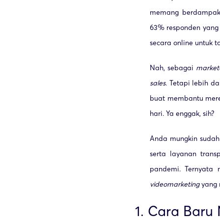
memang berdampak se
63% responden yang 
secara online untuk ta
Nah, sebagai
market
sales
. Tetapi lebih 
buat membantu mere
hari. Ya enggak, sih?
Anda mungkin sudah
serta layanan tran
pandemi. Ternyata n
video
marketing
yang m
1. Cara Baru