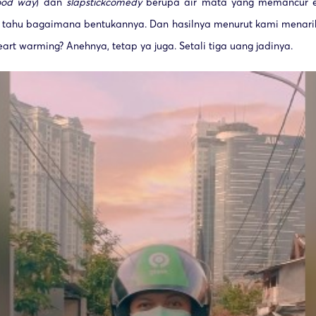
ood way
) dan
slapstick
comedy
berupa air mata yang memancur e
at tahu bagaimana bentukannya. Dan hasilnya menurut kami menari
art warming? Anehnya, tetap ya juga. Setali tiga uang jadinya.