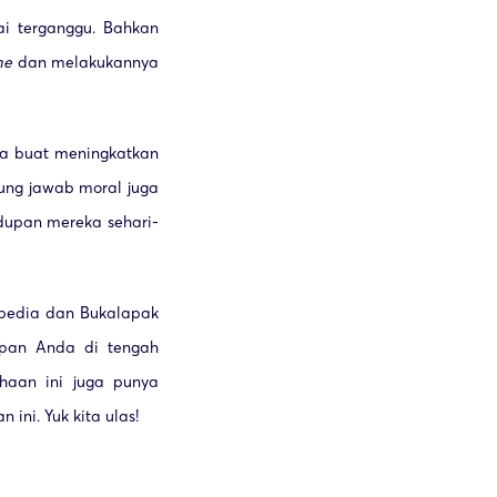
ai terganggu. Bahkan
me
dan melakukannya
ra buat meningkatkan
gung jawab moral juga
upan mereka sehari-
opedia dan Bukalapak
upan Anda di tengah
ahaan ini juga punya
ini. Yuk kita ulas!