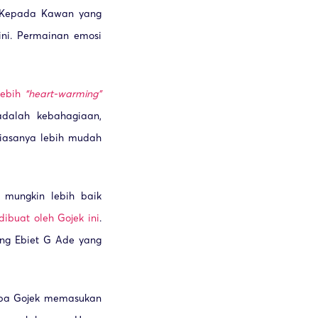
ta Kepada Kawan yang
ini. Permainan emosi
lebih
“heart-warming”
adalah kebahagiaan,
biasanya lebih mudah
 mungkin lebih baik
dibuat oleh Gojek ini
.
ing Ebiet G Ade yang
tiba Gojek memasukan