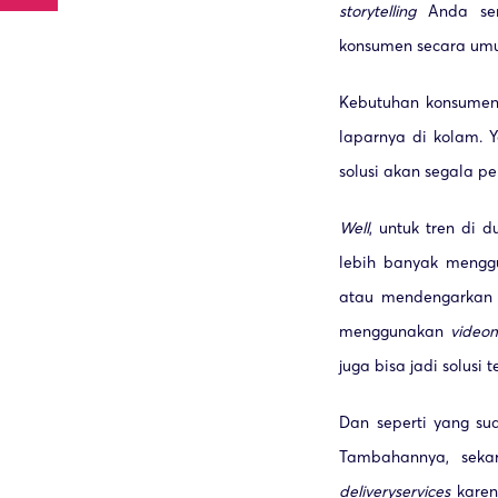
storytelling
Anda se
konsumen secara u
Kebutuhan konsumen a
laparnya di kolam. 
solusi akan segala p
Well
, untuk tren di 
lebih banyak meng
atau mendengarkan 
menggunakan
video
m
juga bisa jadi solusi t
Dan seperti yang sud
Tambahannya, seka
delivery
services
karen