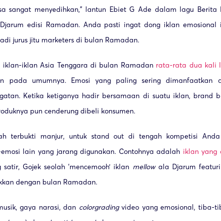
erasa sangat menyedihkan,” lantun Ebiet G Ade dalam lagu Beri
n Djarum edisi Ramadan. Anda pasti ingat dong iklan emosional 
i jurus jitu marketers di bulan Ramadan.
, iklan-iklan Asia Tenggara di bulan Ramadan
rata-rata dua kali 
lan pada umumnya. Emosi yang paling sering dimanfaatkan 
ngatan. Ketika ketiganya hadir bersamaan di suatu iklan, brand 
 Produknya pun cenderung dibeli konsumen.
ah terbukti manjur, untuk stand out di tengah kompetisi Anda
emosi lain yang jarang digunakan. Contohnya adalah
iklan yang 
 satir, Gojek seolah ‘mencemooh’ iklan
mellow
ala Djarum featur
tikkan dengan bulan Ramadan.
usik, gaya narasi, dan
color
grading
video yang emosional, tiba-