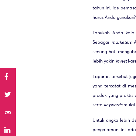
tahun ini, ide pemas
harus Anda gunakan?
Tahukah Anda kala
Sebagai
marketers
A
senang hati mengabar
lebih yakin
invest
kare
Laporan tersebut ju
yang tercatat di mes
produk yang praktis 
serta
keywords
mulai 
link
Untuk angka lebih d
pengalaman ini ada