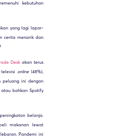
emenuhi kebutuhan
ikan yang lagi lapar-
n cerita menarik dan
?
rade Desk
akan terus
 televisi
online
(48%),
 peluang ini dengan
, atau bahkan Spotify
 peningkatan belanja.
beli makanan lewat
ebaran. Pandemi ini