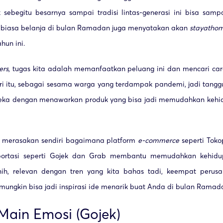
begitu besarnya sampai tradisi lintas-generasi ini bisa samp
biasa belanja di bulan Ramadan juga menyatakan akan
stay
at
ho
hun ini.
ers
, tugas kita adalah memanfaatkan peluang ini dan mencari ca
dari itu, sebagai sesama warga yang terdampak pandemi, jadi tang
ka dengan menawarkan produk yang bisa jadi memudahkan kehid
 merasakan sendiri bagaimana platform
e-commerce
seperti Tok
sportasi seperti Gojek dan Grab membantu memudahkan kehid
ih, relevan dengan tren yang kita bahas tadi, keempat perus
ungkin bisa jadi inspirasi ide menarik buat Anda di bulan Ramadan 
 Main Emosi (Gojek)