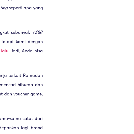
ting
seperti apa yang
gkat sebanyak 72%?
. Tetapi kami dengan
lalu
. Jadi, Anda bisa
anja terkait Ramadan
f mencari hiburan dan
net dan voucher game,
 sama-sama catat dari
depankan lagi brand