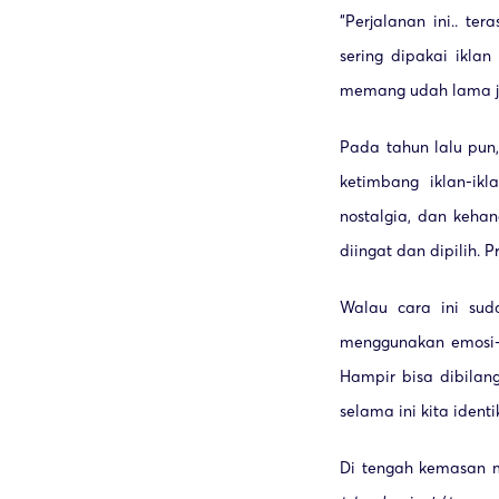
“Perjalanan ini.. t
sering dipakai ikla
memang udah lama jad
Pada tahun lalu pun
ketimbang iklan-ik
nostalgia, dan keha
diingat dan dipilih.
Walau cara ini sud
menggunakan emosi-
Hampir bisa dibilang
selama ini kita iden
Di tengah kemasan m