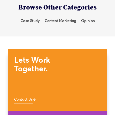
Browse Other Categories
Case Study
Content Marketing
Opinion
Lets Work
Together.
Contact Us
arrow_forward