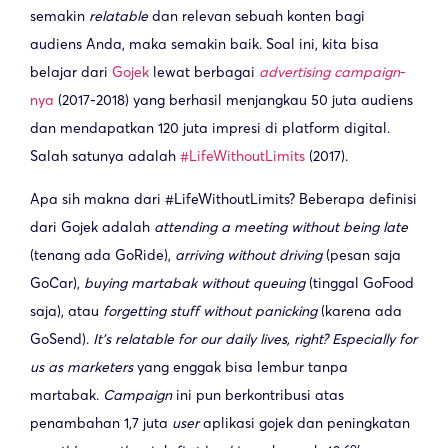
semakin
relatable
dan relevan sebuah konten bagi
audiens Anda, maka semakin baik. Soal ini, kita bisa
belajar dari
Gojek
lewat berbagai
advertising campaign
-
nya
(2017-2018) yang berhasil menjangkau 50 juta audiens
dan mendapatkan 120 juta impresi di platform digital.
Salah satunya adalah
#LifeWithoutLimits
(2017).
Apa sih makna dari #LifeWithoutLimits? Beberapa definisi
dari Gojek adalah
attending a meeting without being late
(tenang ada GoRide),
arriving without driving
(pesan saja
GoCar),
buying martabak without queuing
(tinggal GoFood
saja), atau
forgetting stuff without panicking
(karena ada
GoSend).
It’s relatable for our daily lives, right? Especially for
us as marketers
yang enggak bisa lembur tanpa
martabak.
Campaign
ini pun berkontribusi atas
penambahan 1,7 juta
user
aplikasi gojek dan peningkatan