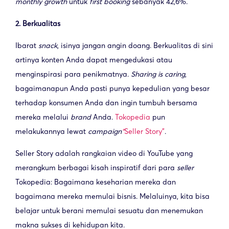
monthly growth
untuk
first booking
sebanyak 42,6%.
2. Berkualitas
Ibarat
snack
, isinya jangan angin doang. Berkualitas di sini
artinya konten Anda dapat mengedukasi atau
menginspirasi para penikmatnya.
Sharing is caring
,
bagaimanapun Anda pasti punya kepedulian yang besar
terhadap konsumen Anda dan ingin tumbuh bersama
mereka melalui
brand
Anda.
Tokopedia
pun
melakukannya lewat
campaign
“
Seller Story”
.
Seller Story adalah rangkaian video di YouTube yang
merangkum berbagai kisah inspiratif dari para
seller
Tokopedia: Bagaimana keseharian mereka dan
bagaimana mereka memulai bisnis. Melaluinya, kita bisa
belajar untuk berani memulai sesuatu dan menemukan
makna sukses di kehidupan kita.