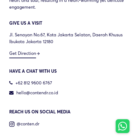
heart and soul, resulting in a heart-warming yet delicate
engagement.
GIVE US A VISIT
Jl. Senayan No.67, Kota Jakarta Selatan, Daerah Khusus
Ibukota Jakarta 12180
Get Direction
arrow_forward
HAVE A CHAT WITH US
+62 812 9600 6767
hello@contendr.co.id
REACH US ON SOCIAL MEDIA
@conten.dr