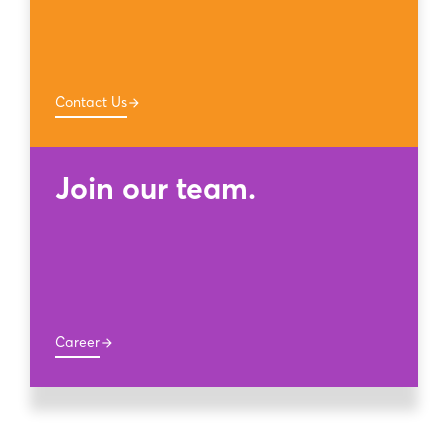
Contact Us
arrow_forward
Join our team.
Career
arrow_forward