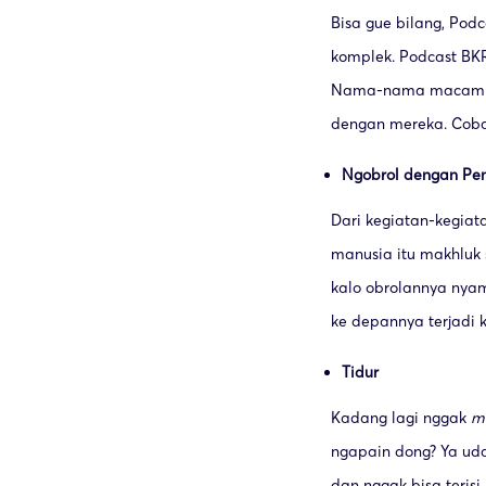
Bisa gue bilang, Pod
komplek. Podcast BK
Nama-nama macam Iyas
dengan mereka. Coba
Ngobrol dengan Pe
Dari kegiatan-kegiat
manusia itu makhluk
kalo obrolannya nyam
ke depannya terjadi 
Tidur
Kadang lagi nggak
m
ngapain dong? Ya udah
dan nggak bisa terisi