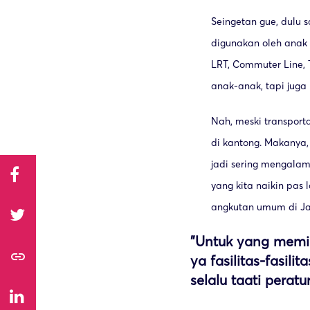
Seingetan gue, dulu 
digunakan oleh anak
LRT, Commuter Line, 
anak-anak, tapi juga 
Nah, meski transport
di kantong. Makanya,
jadi sering mengalam
yang kita naikin pas
angkutan umum di Ja
"Untuk yang memi
link
ya fasilitas-fasil
selalu taati peratu