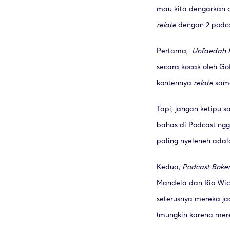
mau kita dengarkan 
relate
dengan 2 podca
Pertama,
Unfaedah 
secara kocak oleh Gof
kontennya
relate
sama
Tapi, jangan ketipu 
bahas di Podcast ngga
paling nyeleneh adal
Kedua,
Podcast Boke
Mandela dan Rio Wica
seterusnya mereka ja
(mungkin karena mer