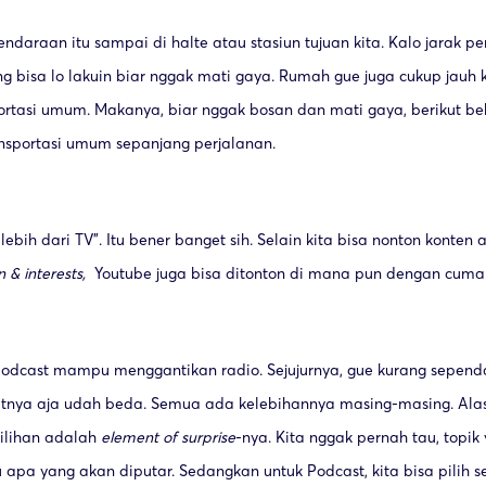
endaraan itu sampai di halte atau stasiun tujuan kita. Kalo jarak 
ng bisa lo lakuin biar nggak mati gaya. Rumah gue juga cukup jauh 
rtasi umum. Makanya, biar nggak bosan dan mati gaya, berikut b
nsportasi umum sepanjang perjalanan.
lebih dari TV”. Itu bener banget sih. Selain kita bisa nonton konten
 & interests,
Youtube juga bisa ditonton di mana pun dengan cum
odcast mampu menggantikan radio. Sejujurnya, gue kurang sependa
fatnya aja udah beda. Semua ada kelebihannya masing-masing. Ala
pilihan adalah
element of surprise
-nya. Kita nggak pernah tau, topi
 apa yang akan diputar. Sedangkan untuk Podcast, kita bisa pilih s