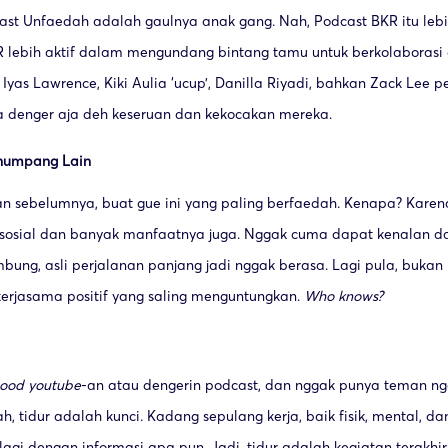
cast Unfaedah adalah gaulnya anak gang. Nah, Podcast BKR itu leb
R lebih aktif dalam mengundang bintang tamu untuk berkolaborasi
 Lawrence, Kiki Aulia ‘ucup’, Danilla Riyadi, bahkan Zack Lee p
 denger aja deh keseruan dan kekocakan mereka.
numpang Lain
an sebelumnya, buat gue ini yang paling berfaedah. Kenapa? Kare
 sosial dan banyak manfaatnya juga. Nggak cuma dapat kenalan da
bung, asli perjalanan panjang jadi nggak berasa. Lagi pula, bukan
kerjasama positif yang saling menguntungkan.
Who knows?
ood youtube
-an atau dengerin podcast, dan nggak punya teman ngo
, tidur adalah kunci. Kadang sepulang kerja, baik fisik, mental, d
 lagi dengan informasi apa pun. Jadi, tidur adalah kegiatan terakhir