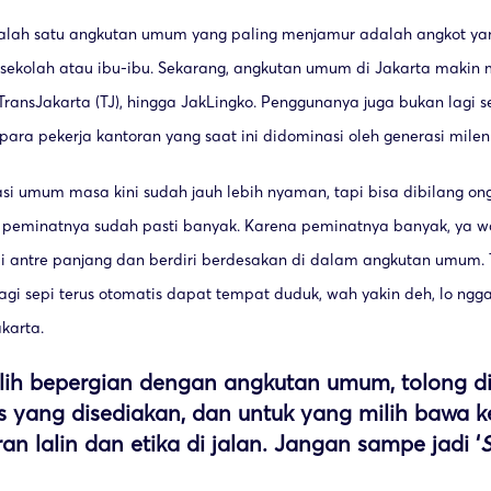
salah satu angkutan umum yang paling menjamur adalah angkot ya
 sekolah atau ibu-ibu. Sekarang, angkutan umum di Jakarta makin
TransJakarta (TJ), hingga JakLingko. Penggunanya juga bukan lagi 
para pekerja kantoran yang saat ini didominasi oleh generasi milen
asi umum masa kini sudah jauh lebih nyaman, tapi bisa dibilang o
 peminatnya sudah pasti banyak. Karena peminatnya banyak, ya wa
i antre panjang dan berdiri berdesakan di dalam angkutan umum. 
 lagi sepi terus otomatis dapat tempat duduk, wah yakin deh, lo ng
karta.
lih bepergian dengan angkutan umum, tolong d
itas yang disediakan, dan untuk yang milih bawa 
ran lalin dan etika di jalan. Jangan sampe jadi ‘