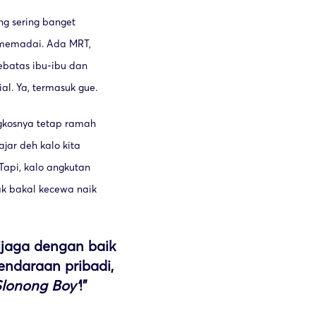
ng sering banget
 memadai. Ada MRT,
sebatas ibu-ibu dan
ial. Ya, termasuk gue.
ngkosnya tetap ramah
jar deh kalo kita
Tapi, kalo angkutan
gak bakal kecewa naik
ijaga dengan baik
kendaraan pribadi,
Slonong Boy’
!"