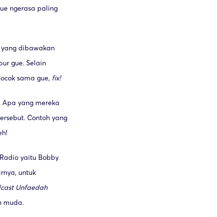
gue ngerasa paling
” yang dibawakan
bur gue. Selain
Cocok sama gue,
fix!
. Apa yang mereka
tersebut. Contoh yang
eh!
 Radio yaitu Bobby
rnya, untuk
cast Unfaedah
ih muda.