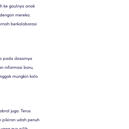
ih ke gaulnya anak
 dengan mereka.
ernah berkolaborasi
na pada dasarnya
n informasi baru,
 nggak mungkin kalo
brol juga. Terus
an pikiran udah penuh
 yang gue pilih.