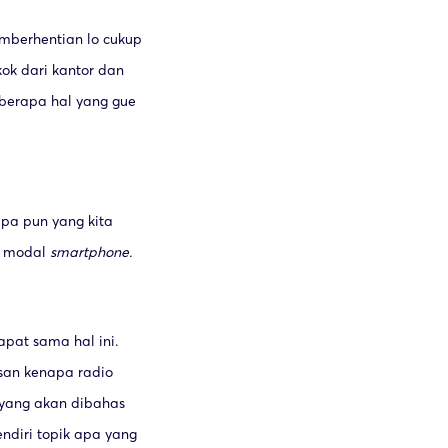
pemberhentian lo cukup
kok dari kantor dan
eberapa hal yang gue
 apa pun yang kita
a modal
smartphone.
pat sama hal ini.
san kenapa radio
k yang akan dibahas
endiri topik apa yang