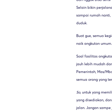
Selain bikin perjala
sampai rumah nanti, k
duduk.
Buat gue, semua keg
naik angkutan umum. 
Soal fasilitas angku
jauh lebih mudah dan
Pemerintah, Mas/Mba
semua orang yang ter
So
,
untuk yang memili
yang disediakan, dan 
jalan. Jangan sampe j