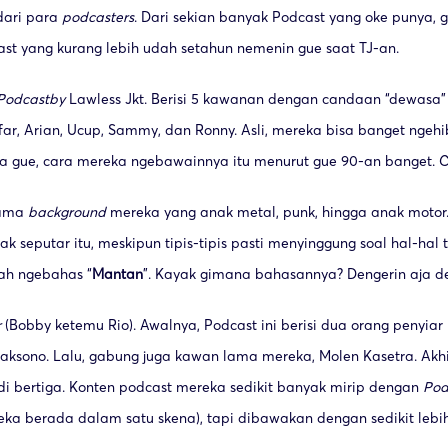
dari para
podcasters
. Dari sekian banyak Podcast yang oke punya, 
st yang kurang lebih udah setahun nemenin gue saat TJ-an.
Podcast
by
Lawless Jkt. Berisi 5 kawanan dengan candaan “dewasa
ar, Arian, Ucup, Sammy, dan Ronny. Asli, mereka bisa banget ngehi
 gue, cara mereka ngebawainnya itu menurut gue 90-an banget. 
sama
background
mereka yang anak metal, punk, hingga anak motor
k seputar itu, meskipun tipis-tipis pasti menyinggung soal hal-hal 
ah ngebahas “
Mantan
”. Kayak gimana bahasannya? Dengerin aja d
r
(Bobby ketemu Rio). Awalnya, Podcast ini berisi dua orang penyiar
ksono. Lalu, gabung juga kawan lama mereka, Molen Kasetra. Akhi
di bertiga. Konten podcast mereka sedikit banyak mirip dengan
Pod
eka berada dalam satu skena), tapi dibawakan dengan sedikit leb