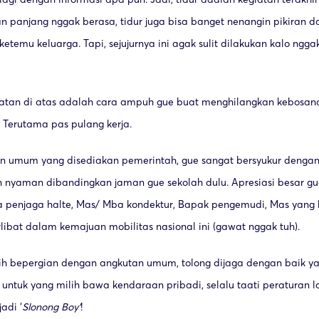
nan panjang nggak berasa, tidur juga bisa banget nenangin pikiran 
etemu keluarga. Tapi, sejujurnya ini agak sulit dilakukan kalo ngg
iatan di atas adalah cara ampuh gue buat menghilangkan kebosan
Terutama pas pulang kerja.
tan umum yang disediakan pemerintah, gue sangat bersyukur dengan 
 nyaman dibandingkan jaman gue sekolah dulu. Apresiasi besar g
 penjaga halte, Mas/ Mba kondektur, Bapak pengemudi, Mas yang 
libat dalam kemajuan mobilitas nasional ini (gawat nggak tuh).
h bepergian dengan angkutan umum, tolong dijaga dengan baik ya fa
untuk yang milih bawa kendaraan pribadi, selalu taati peraturan la
adi ‘
Slonong Boy’
!