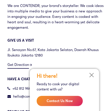
We are CONTENDR, your brand’s storyteller. We cook ideas
into multiple media to give your business a new approach
in engaging your audience. Every content is cooked with
heart and soul, resulting in a heart-warming yet delicate
engagement.
GIVE US A VISIT
Jl. Senayan No.67, Kota Jakarta Selatan, Daerah Khusus
Ibukota Jakarta 12180
Get Direction
arrow_forward
Hi there!
HAVE A CHAT WITH US
Ready to cook your digital
+62 812 9600 6767
content with us?
hello@contendr.co.id
Contact Us Now