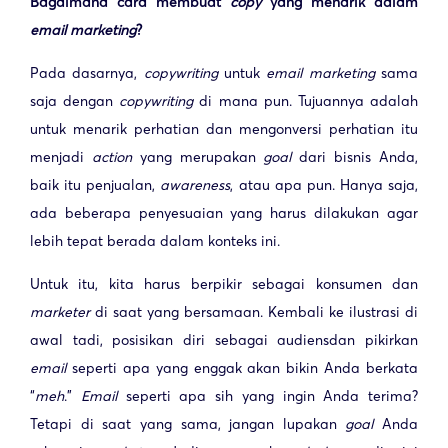
Bagaimana cara membuat
copy
yang menarik dalam
email marketing
?
Pada dasarnya,
copywriting
untuk
email marketing
sama
saja dengan
copywriting
di mana pun. Tujuannya adalah
untuk menarik perhatian dan mengonversi perhatian itu
menjadi
action
yang merupakan
goal
dari bisnis Anda,
baik itu penjualan,
awareness
, atau apa pun. Hanya saja,
ada beberapa penyesuaian yang harus dilakukan agar
lebih tepat berada dalam konteks ini.
Untuk itu, kita harus berpikir sebagai konsumen dan
marketer
di saat yang bersamaan. Kembali ke ilustrasi di
awal tadi, posisikan diri sebagai audiens
dan pikirkan
email
seperti apa yang enggak akan bikin Anda berkata
“
meh
.”
Email
seperti apa sih yang ingin Anda terima?
Tetapi di saat yang sama, jangan lupakan
goal
Anda