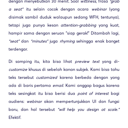
dengan menyebutkan 30 menit. Soal
wittiness
, frasa
“grab
a seat”
itu selain cocok dengan acara
webinar
(yang
disimak sambil duduk walaupun sedang WFH, tentunya),
tetapi juga punya kesan
attention-grabbing
yang kuat,
hampir sama dengan seruan “siap gerak!” Ditambah lagi,
“seat”
dan
“minutes”
juga
rhyming
sehingga enak banget
terdengar.
Di samping itu, kita bisa lihat
preview text
yang di-
customize
khusus di sebelah kanan subjek. Kami bisa tahu
teks tersebut
customized
karena berbeda dengan yang
ada di baris pertama
email
. Kami anggap bagus karena
teks sesingkat itu bisa berisi dua
point of interest
bagi
audiens:
webinar
akan mempertunjukkan UI dan fungsi
baru, dan hal tersebut
“will help you design at scale.”
Efektif.