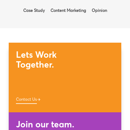
Case Study
Content Marketing
Opinion
Lets Work
Together.
Contact Us
arrow_forward
Join our team.