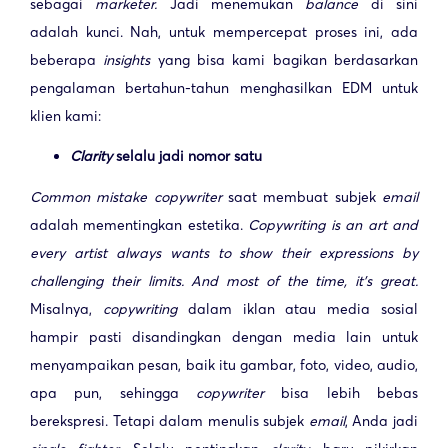
sebagai
marketer.
Jadi menemukan
balance
di sini
adalah kunci. Nah, untuk mempercepat proses ini, ada
beberapa
insights
yang bisa kami bagikan berdasarkan
pengalaman bertahun-tahun menghasilkan EDM untuk
klien kami:
Clarity
selalu jadi nomor satu
Common mistake
copywriter
saat membuat subjek
email
adalah mementingkan estetika.
Copywriting is an art and
every artist always wants to show their expressions by
challenging their limits. And most of the time, it’s great.
Misalnya,
copywriting
dalam iklan atau media sosial
hampir pasti disandingkan dengan media lain untuk
menyampaikan pesan, baik itu gambar, foto, video, audio,
apa pun, sehingga
copywriter
bisa lebih bebas
berekspresi. Tetapi dalam menulis subjek
email
, Anda jadi