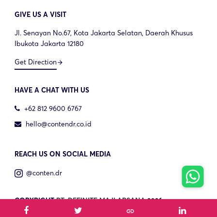
GIVE US A VISIT
Jl. Senayan No.67, Kota Jakarta Selatan, Daerah Khusus
Ibukota Jakarta 12180
Get Direction
arrow_forward
HAVE A CHAT WITH US
+62 812 9600 6767
hello@contendr.co.id
REACH US ON SOCIAL MEDIA
@conten.dr
COPYRIGHT
PT. DEFINITE MAJI ARSANA
2026.
link