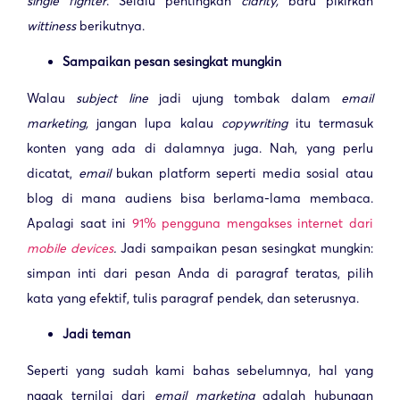
single fighter
. Selalu pentingkan
clarity,
baru pikirkan
wittiness
berikutnya.
Sampaikan pesan sesingkat mungkin
Walau
subject line
jadi ujung tombak dalam
email
marketing,
jangan lupa kalau
copywriting
itu termasuk
konten yang ada di dalamnya juga. Nah, yang perlu
dicatat,
email
bukan platform seperti media sosial atau
blog di mana audiens
bisa berlama-lama membaca.
Apalagi saat ini
91% pengguna mengakses internet dari
mobile devices
.
Jadi sampaikan pesan sesingkat mungkin:
simpan inti dari pesan Anda di paragraf teratas, pilih
kata yang efektif, tulis paragraf pendek, dan seterusnya.
Jadi teman
Seperti yang sudah kami bahas sebelumnya, hal yang
nggak ternilai dari
email marketing
adalah hubungan