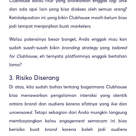
Clubhouse kalau fitur yang ditawarkan enggak lagi unik
dan ada opsi lain yang bisa diakses oleh semua orang?
Ketidakpastian ini yang bikin Clubhouse masih belum bisa
jadi tempat menjanjikan buat
marketers
.
Walau potensinya besar banget, Anda enggak mau kan
sudah susah-susah bikin
branding strategy
yang
tailored
for Clubhouse
, eh ternyata platformnya enggak bertahan
lama?
3. Risiko Diserang
Di atas, kita sudah bahas tentang bagaimana Clubhouse
bisa menawarkan pengalaman interaksi yang otentik
antara brand dan audiens karena sifatnya yang
live
dan
uncensored
. Tetapi sebagian dari Anda mungkin langsung
membayangkan kalau
engagement
semacam ini bisa
berisiko buat
brand
karena boleh jadi audiens