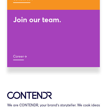
Join our team.
Career
arrow_forward
We are CONTENDR, your brand’s storyteller. We cook ideas