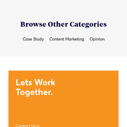
Browse Other Categories
Case Study
Content Marketing
Opinion
Lets Work
Together.
Contact Us
arrow_forward