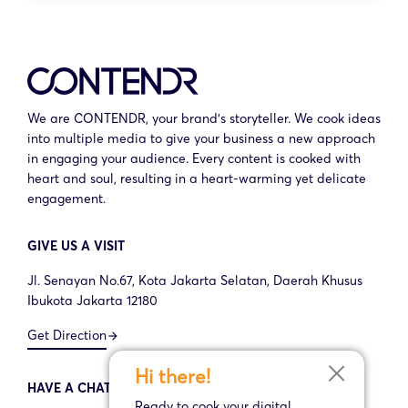
We are CONTENDR, your brand’s storyteller. We cook ideas
into multiple media to give your business a new approach
in engaging your audience. Every content is cooked with
heart and soul, resulting in a heart-warming yet delicate
engagement.
GIVE US A VISIT
Jl. Senayan No.67, Kota Jakarta Selatan, Daerah Khusus
Ibukota Jakarta 12180
Get Direction
arrow_forward
Hi there!
HAVE A CHAT WITH US
Ready to cook your digital