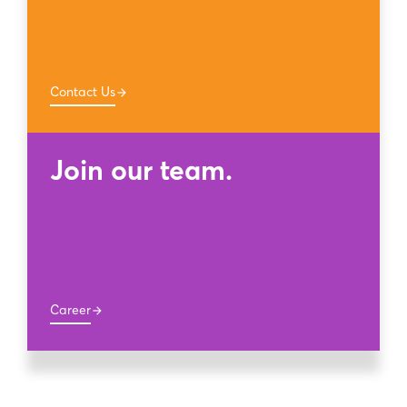
Contact Us
arrow_forward
Join our team.
Career
arrow_forward