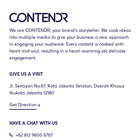
We are CONTENDR, your brand’s storyteller. We cook ideas
into multiple media to give your business a new approach
in engaging your audience. Every content is cooked with
heart and soul, resulting in a heart-warming yet delicate
engagement.
GIVE US A VISIT
Jl. Senayan No.67, Kota Jakarta Selatan, Daerah Khusus
Ibukota Jakarta 12180
Get Direction
arrow_forward
Hi there!
HAVE A CHAT WITH US
Ready to cook your digital
+62 812 9600 6767
content with us?