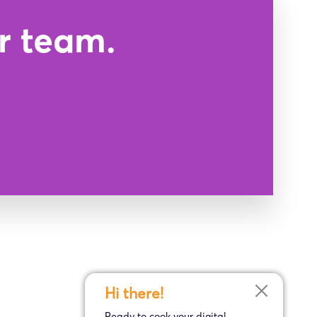
r team.
Hi there!
Ready to cook your digital