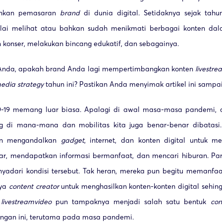
ankan pemasaran
brand
di dunia digital. Setidaknya sejak tahu
ulai melihat atau bahkan sudah menikmati berbagai konten da
konser, melakukan bincang edukatif, dan sebagainya.
nda, apakah brand Anda lagi mempertimbangkan konten
livestre
media strategy
tahun ini? Pastikan Anda menyimak artikel ini sampai 
-19 memang luar biasa. Apalagi di awal masa-masa pandemi, an
 di mana-mana dan mobilitas kita juga benar-benar dibatasi. 
in mengandalkan
gadget
, internet, dan konten digital untuk m
jar, mendapatkan informasi bermanfaat, dan mencari hiburan. P
yadari kondisi tersebut. Tak heran, mereka pun begitu memanfaa
nya
content creator
untuk menghasilkan konten-konten digital seh
n
livestream
video
pun tampaknya menjadi salah satu bentuk
con
ngan ini, terutama pada masa pandemi.