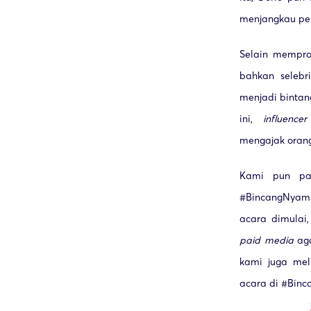
menjangkau pe
Selain mempro
bahkan selebr
menjadi bintan
ini,
influencer
mengajak oran
Kami pun pa
#BincangNyama
acara dimulai
paid media
aga
kami juga mel
acara di #Bin