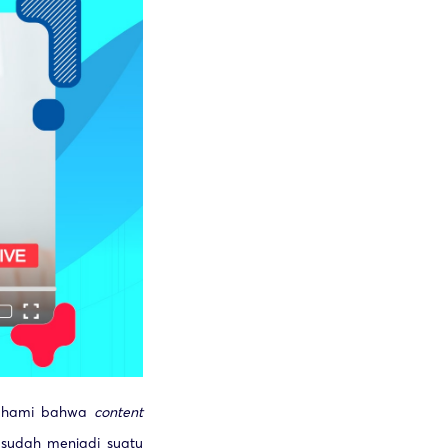
mahami bahwa
content
 sudah menjadi suatu