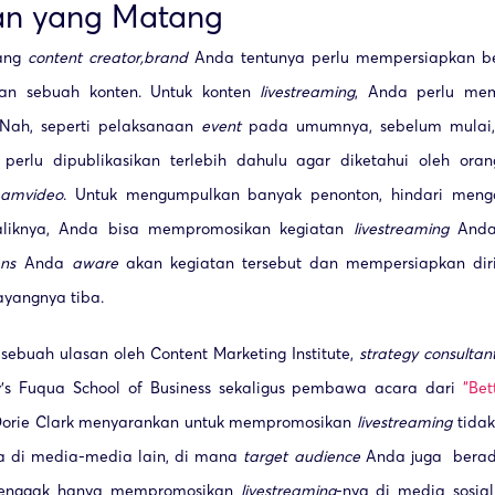
pan yang Matang
rang
content creator,
brand
Anda tentunya perlu mempersiapkan b
an sebuah konten. Untuk konten
livestreaming
, Anda perlu me
 Nah, seperti pelaksanaan
event
pada umumnya, sebelum mulai, 
perlu dipublikasikan terlebih dahulu agar diketahui oleh oran
ream
video
. Untuk mengumpulkan banyak penonton, hindari me
aliknya, Anda bisa mempromosikan kegiatan
livestreaming
Anda 
ns
Anda
aware
akan kegiatan tersebut dan mempersiapkan dir
ayangnya tiba.
ebuah ulasan oleh Content Marketing Institute,
strategy consultan
ty’s Fuqua School of Business sekaligus pembawa acara dari
“Bet
, Dorie Clark menyarankan untuk mempromosikan
livestreaming
tidak
uga di media-media lain, di mana
target audience
Anda juga berada
n enggak hanya mempromosikan
livestreaming
-nya di media sosial