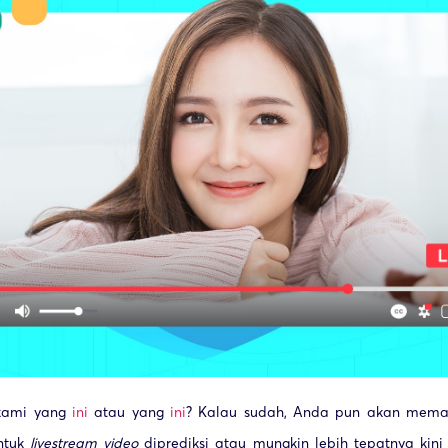
 kami yang
ini
atau yang
ini
? Kalau sudah, Anda pun akan me
ntuk
livestream video
diprediksi atau mungkin lebih tepatnya kini