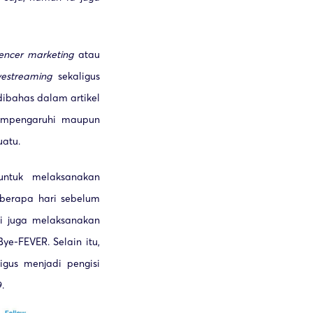
uencer marketing
atau
ivestreaming
sekaligus
dibahas dalam artikel
mempengaruhi maupun
atu.
ntuk melaksanakan
berapa hari sebelum
i juga melaksanakan
ye-FEVER. Selain itu,
gus menjadi pengisi
.