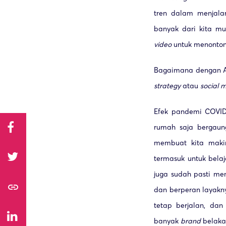
tren dalam menjal
banyak dari kita m
video
untuk menonton 
Bagaimana dengan A
strategy
atau
social 
Efek pandemi COVID
rumah saja bergaung
membuat kita mak
termasuk untuk bela
juga sudah pasti men
link
dan berperan layak
tetap berjalan, da
banyak
brand
belaka