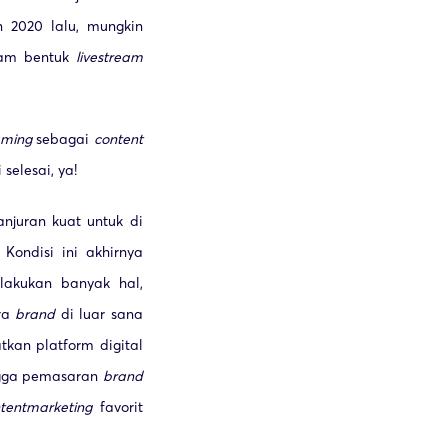
n 2020 lalu, mungkin
lam bentuk
livestream
aming
sebagai
content
selesai, ya!
juran kuat untuk di
Kondisi ini akhirnya
elakukan banyak hal,
ara
brand
di luar sana
tkan platform digital
ingga pemasaran
brand
tent
marketing
favorit