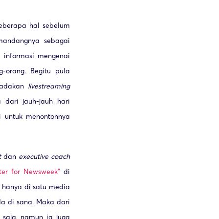
eberapa hal sebelum
mandangnya sebagai
informasi mengenai
g-orang. Begitu pula
ngadakan
livestreaming
dari jauh-jauh hari
i untuk menontonnya
t
dan
executive coach
ter for Newsweek”
di
 hanya di satu media
 di sana. Maka dari
 saja, namun ia juga