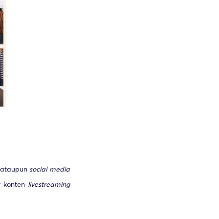
ataupun
social media
r konten
livestreaming