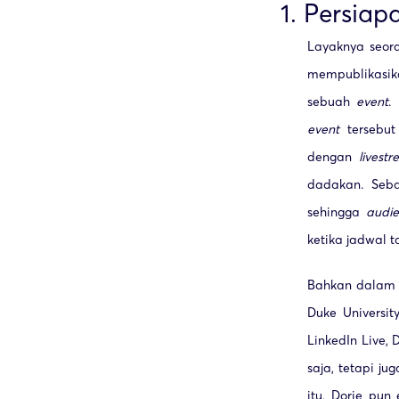
1. Persia
Layaknya seo
mempublikasik
sebuah
event
.
event
tersebut 
dengan
livest
dadakan. Seb
sehingga
audie
ketika jadwal t
Bahkan dalam s
Duke Universi
LinkedIn Live
saja, tetapi j
itu, Dorie pu