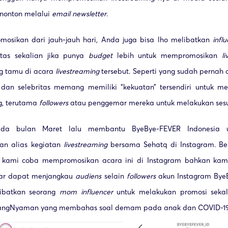
nonton melalui
email newsletter
.
mosikan dari jauh-jauh hari, Anda juga bisa lho melibatkan
infl
itas sekalian jika punya
budget
lebih untuk mempromosikan
l
g tamu di acara
livestreaming
tersebut. Seperti yang sudah pernah 
dan selebritas memang memiliki “kekuatan” tersendiri untuk 
g, terutama
followers
atau penggemar mereka untuk melakukan sesu
da bulan Maret lalu membantu ByeBye-FEVER Indonesia u
n alias kegiatan
livestreaming
bersama Sehatq di Instagram. Be
, kami coba mempromosikan acara ini di Instagram bahkan kam
r dapat menjangkau
audiens
selain
followers
akun Instagram ByeB
ibatkan seorang
mom influencer
untuk melakukan promosi sekali
cangNyaman yang membahas soal demam pada anak dan COVID-19