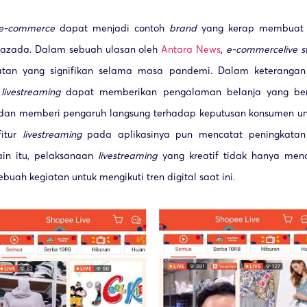
e-commerce
dapat menjadi contoh
brand
yang kerap membuat
Lazada. Dalam sebuah ulasan oleh
Antara News
,
e-commerce
live 
tan yang signifikan selama masa pandemi. Dalam keterangan t
a
livestreaming
dapat memberikan pengalaman belanja yang ber
, dan memberi pengaruh langsung terhadap keputusan konsumen u
fitur
livestreaming
pada aplikasinya pun mencatat peningkatan 
lain itu, pelaksanaan
livestreaming
yang kreatif tidak hanya mena
ebuah kegiatan untuk mengikuti tren digital saat ini.