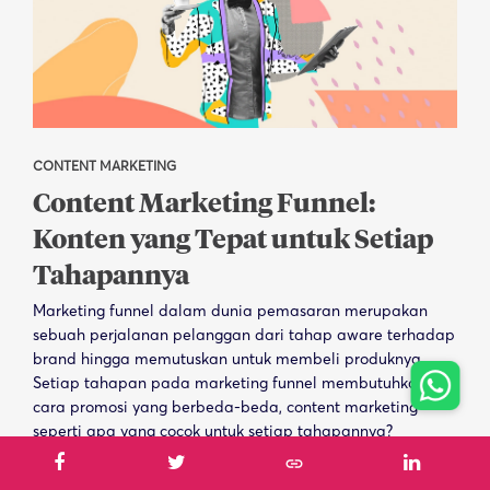
CONTENT MARKETING
Content Marketing Funnel:
Konten yang Tepat untuk Setiap
Tahapannya
Marketing funnel dalam dunia pemasaran merupakan
sebuah perjalanan pelanggan dari tahap aware terhadap
brand hingga memutuskan untuk membeli produknya.
Setiap tahapan pada marketing funnel membutuhkan
cara promosi yang berbeda-beda, content marketing
seperti apa yang cocok untuk setiap tahapannya?
link
By
Rinaldy Sofwan Fakhrana
|
28 September 2021