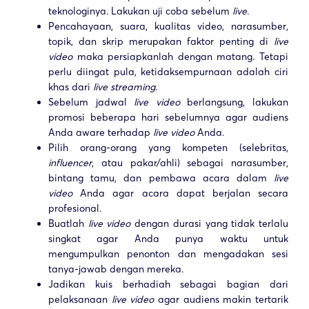
teknologinya. Lakukan uji coba sebelum
live
.
Pencahayaan, suara, kualitas video, narasumber,
topik, dan skrip merupakan faktor penting di
live
video
maka persiapkanlah dengan matang. Tetapi
perlu diingat pula, ketidaksempurnaan adalah ciri
khas dari
live streaming
.
Sebelum jadwal
live video
berlangsung, lakukan
promosi beberapa hari sebelumnya agar audiens
Anda aware terhadap
live video
Anda.
Pilih orang-orang yang kompeten (selebritas,
influencer
, atau pakar/ahli) sebagai narasumber,
bintang tamu, dan pembawa acara dalam
live
video
Anda agar acara dapat berjalan secara
profesional.
Buatlah
live video
dengan durasi yang tidak terlalu
singkat agar Anda punya waktu untuk
mengumpulkan penonton dan mengadakan sesi
tanya-jawab dengan mereka.
Jadikan kuis berhadiah sebagai bagian dari
pelaksanaan
live video
agar audiens makin tertarik