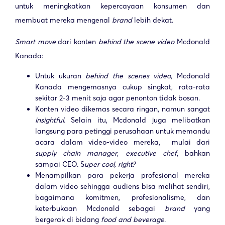
untuk meningkatkan kepercayaan konsumen dan
membuat mereka mengenal
brand
lebih dekat.
Smart move
dari konten
behind the scene video
Mcdonald
Kanada:
Untuk ukuran
behind the scenes video
, Mcdonald
Kanada mengemasnya cukup singkat, rata-rata
sekitar 2-3 menit saja agar penonton tidak bosan.
Konten video dikemas secara ringan, namun sangat
insightful
. Selain itu, Mcdonald juga melibatkan
langsung para petinggi perusahaan untuk memandu
acara dalam video-video mereka, mulai dari
supply chain manager, executive chef
, bahkan
sampai CEO. S
uper cool, right?
Menampilkan para pekerja profesional mereka
dalam video sehingga audiens bisa melihat sendiri,
bagaimana komitmen, profesionalisme, dan
keterbukaan Mcdonald sebagai
brand
yang
bergerak di bidang
food and beverage
.