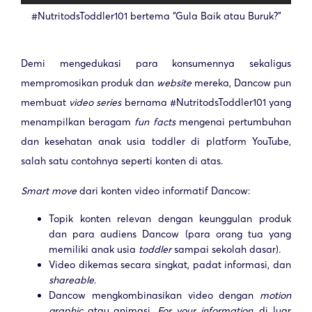
#NutritodsToddler101 bertema “Gula Baik atau Buruk?”
Demi mengedukasi para konsumennya sekaligus
mempromosikan produk dan
website
mereka, Dancow pun
membuat
video series
bernama #NutritodsToddler101 yang
menampilkan beragam
fun facts
mengenai pertumbuhan
dan kesehatan anak usia toddler di platform YouTube,
salah satu contohnya seperti konten di atas.
Smart move
dari konten video informatif Dancow:
Topik konten relevan dengan keunggulan produk
dan para audiens Dancow (para orang tua yang
memiliki anak usia
toddler
sampai sekolah dasar).
Video dikemas secara singkat, padat informasi, dan
shareable
.
Dancow mengkombinasikan video dengan
motion
graphic
atau animasi.
For your information
, di luar