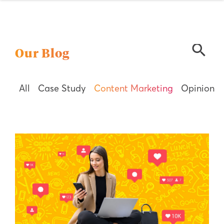
search
Our Blog
All
Case Study
Content Marketing
Opinion