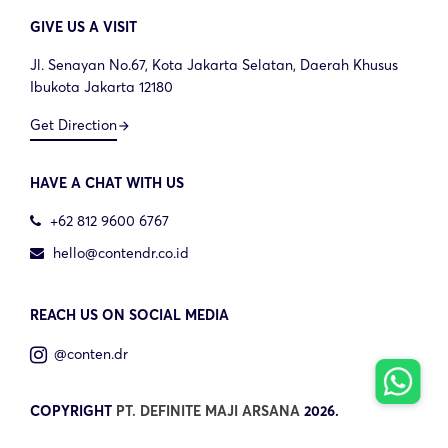
GIVE US A VISIT
Jl. Senayan No.67, Kota Jakarta Selatan, Daerah Khusus
Ibukota Jakarta 12180
Get Direction
arrow_forward
HAVE A CHAT WITH US
+62 812 9600 6767
hello@contendr.co.id
REACH US ON SOCIAL MEDIA
@conten.dr
COPYRIGHT
PT. DEFINITE MAJI ARSANA
2026.