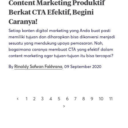
Content Marketing Produktif
Berkat CTA Efektif, Begini
Caranya!
Setiap konten digital marketing yang Anda buat pasti
memiliki tujuan dan diharapkan bisa dikonversi menjadi
sesuatu yang mendukung upaya pemasaran. Nah,
bagaimana caranya membuat CTA yang efektif dalam
content marketing agar tujuan-tujuan itu bisa tercapai?
By
Rinaldy Sofwan Fakhrana
,
09 September 2020
1
2
3
4
5
6
7
8
9
10
11
keyboard_arrow_left
keyboard_arrow_right